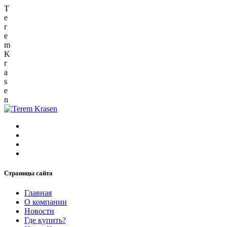
T
e
r
e
m
K
r
a
s
e
n
Страницы сайта
Главная
О компании
Новости
Где купить?