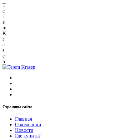
T
e
r
e
m
K
r
a
s
e
n
Страницы сайта
Главная
О компании
Новости
Где купить?