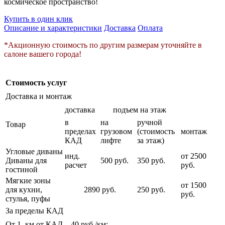
космическое пространство!
Купить в один клик
Описание и характеристики
Доставка
Оплата
*Акционную стоимость по другим размерам уточняйте в
салоне вашего города!
Стоимость услуг
Доставка и монтаж
доставка
подъем на этаж
в
на
ручной
Товар
пределах
грузовом
(стоимость
монтаж
КАД
лифте
за этаж)
Угловые диваны
инд.
от 2500
Диваны для
500 руб.
350 руб.
расчет
руб.
гостиной
Мягкие зоны
от 1500
для кухни,
2890 руб.
250 руб.
руб.
стулья, пуфы
За пределы КАД
От 1 км от КАД – 40 руб./км;