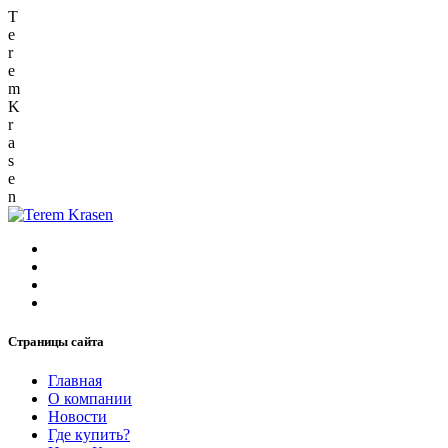
T
e
r
e
m
K
r
a
s
e
n
Страницы сайта
Главная
О компании
Новости
Где купить?