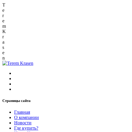
T
e
r
e
m
K
r
a
s
e
n
Страницы сайта
Главная
О компании
Новости
Где купить?