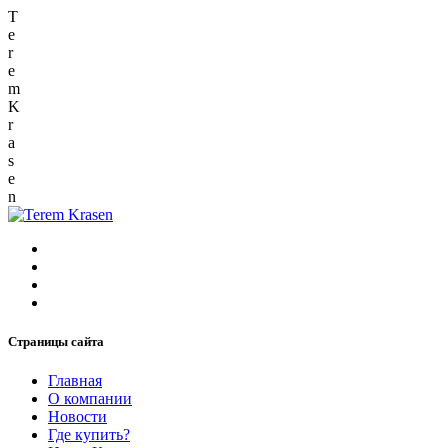
T
e
r
e
m
K
r
a
s
e
n
Страницы сайта
Главная
О компании
Новости
Где купить?