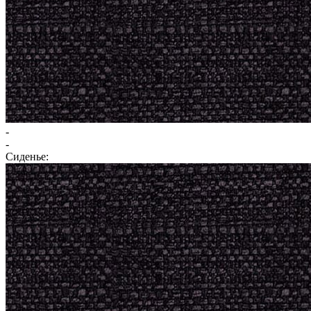
-
-
Сиденье: