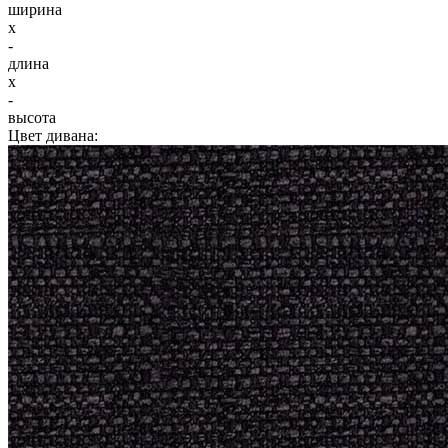
ширина
x
-
длина
x
-
высота
Цвет дивана: