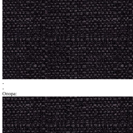
-
-
Опора: