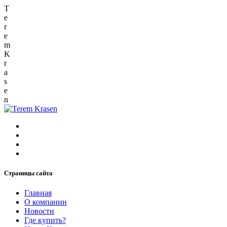
T
e
r
e
m
K
r
a
s
e
n
Страницы сайта
Главная
О компании
Новости
Где купить?