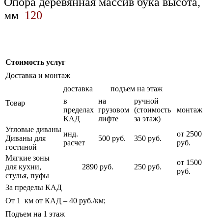
Опора деревянная массив бука высота,
мм
120
Стоимость услуг
Доставка и монтаж
доставка
подъем на этаж
в
на
ручной
Товар
пределах
грузовом
(стоимость
монтаж
КАД
лифте
за этаж)
Угловые диваны
инд.
от 2500
Диваны для
500 руб.
350 руб.
расчет
руб.
гостиной
Мягкие зоны
от 1500
для кухни,
2890 руб.
250 руб.
руб.
стулья, пуфы
За пределы КАД
От 1 км от КАД – 40 руб./км;
Подъем на 1 этаж