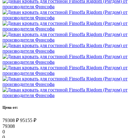
Цена от:
79308
₽
95155
₽
79308
0
0