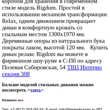
коробом для хранения в современном
стиле модель Rigdom. Простой в
использовании механизм трансформации
Relax, одним движением превращает
диван в комфортную кровать со
спальным местом 1300х1970 мм.
Деревянные опоры из натурального бука
покрыты лаком, высотой 120 мм.
Купить
диван релакс Rigdom вы можете в
фирменном шоу-руме в С-Пб по адресу
Полевая Сабировская, 54
ТВЦ Интерио
секция 3
08
Больше моделей стильных диванов можно
посмотреть >
здесь
<
Напишите
нам
Тел. +7 (812) 304-00-34
E-mail: info@teremkrasen.ru
ИП