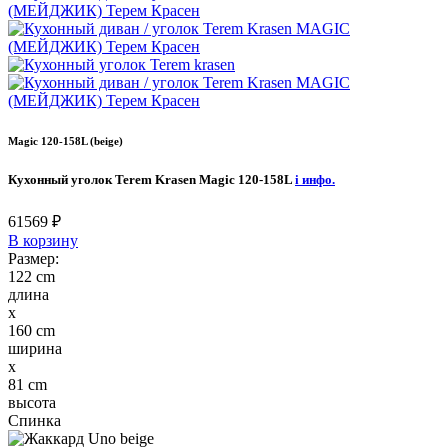
Magic 120-158L (beige)
Кухонный уголок Terem Krasen Magic 120-158L
i
инфо.
61569
₽
В корзину
Размер:
122 cm
длина
x
160 cm
ширина
x
81 cm
высота
Спинка