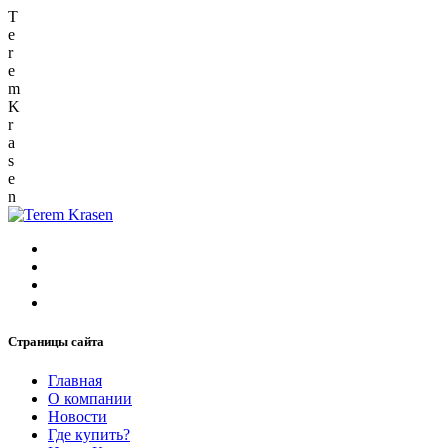
T
e
r
e
m
K
r
a
s
e
n
Страницы сайта
Главная
О компании
Новости
Где купить?