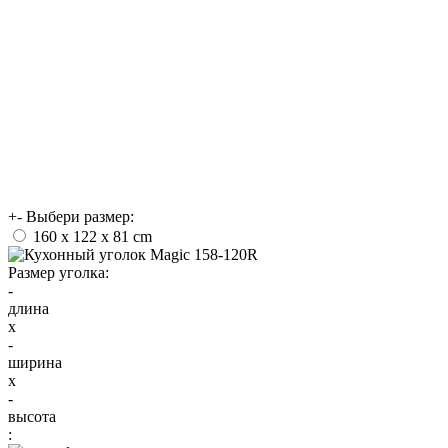
+
-
Выбери размер:
160 х 122 x 81 cm
Размер уголка:
-
длина
x
-
ширина
x
-
высота
: