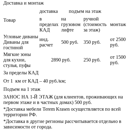
Доставка и монтаж
доставка
подъем на этаж
в
на
ручной
Товар
пределах
грузовом
(стоимость
монтаж
КАД
лифте
за этаж)
Угловые диваны
инд.
от 2500
Диваны для
500 руб.
350 руб.
расчет
руб.
гостиной
Мягкие зоны
от 1500
для кухни,
2890 руб.
250 руб.
руб.
стулья, пуфы
За пределы КАД
От 1 км от КАД – 40 руб./км;
Подъем на 1 этаж
ЗАНОС НА 1-Й ЭТАЖ (для клиентов, проживающих на
первом этаже и в частных домах) 500 руб.
*Доставка мебели Terem Krasen осуществляется по всей
территории РФ.
*Доставка в другие регионы рассчитывается отдельно в
зависимости от города.