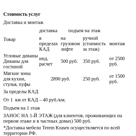
Стоимость услуг
Доставка и монтаж
доставка
подъем на этаж
в
на
ручной
Товар
пределах
грузовом
(стоимость
монтаж
КАД
лифте
за этаж)
Угловые диваны
инд.
от 2500
Диваны для
500 руб.
350 руб.
расчет
руб.
гостиной
Мягкие зоны
от 1500
для кухни,
2890 руб.
250 руб.
руб.
стулья, пуфы
За пределы КАД
От 1 км от КАД – 40 руб./км;
Подъем на 1 этаж
ЗАНОС НА 1-Й ЭТАЖ (для клиентов, проживающих на
первом этаже и в частных домах) 500 руб.
*Доставка мебели Terem Krasen осуществляется по всей
территории РФ.