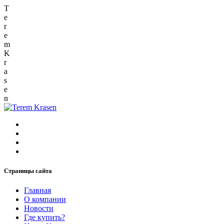
T
e
r
e
m
K
r
a
s
e
n
Страницы сайта
Главная
О компании
Новости
Где купить?