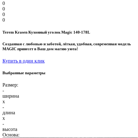
0
0
0
0
Terem Krasen Кухонный уголок Magic 140-178L
Созданная с любовью и заботой, лёгкая, удобная, современная модель
MAGIC принесет в Ваш дом магию уюта!
Купить в один клик
Выбранные параметры
Размер:
-
ширина
x
-
длина
x
-
высота
Основа: