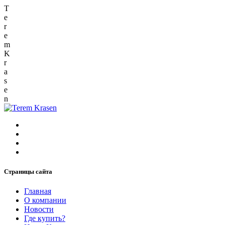
T
e
r
e
m
K
r
a
s
e
n
Страницы сайта
Главная
О компании
Новости
Где купить?