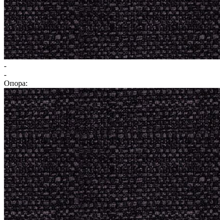
-
-
Опора: