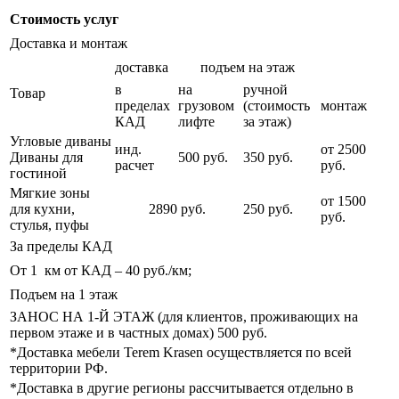
Стоимость услуг
Доставка и монтаж
доставка
подъем на этаж
в
на
ручной
Товар
пределах
грузовом
(стоимость
монтаж
КАД
лифте
за этаж)
Угловые диваны
инд.
от 2500
Диваны для
500 руб.
350 руб.
расчет
руб.
гостиной
Мягкие зоны
от 1500
для кухни,
2890 руб.
250 руб.
руб.
стулья, пуфы
За пределы КАД
От 1 км от КАД – 40 руб./км;
Подъем на 1 этаж
ЗАНОС НА 1-Й ЭТАЖ (для клиентов, проживающих на
первом этаже и в частных домах) 500 руб.
*Доставка мебели Terem Krasen осуществляется по всей
территории РФ.
*Доставка в другие регионы рассчитывается отдельно в