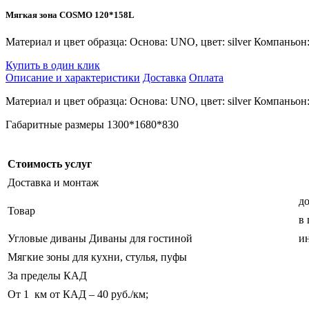
Мягкая зона COSMO 120*158L
Материал и цвет образца: Основа: UNO, цвет: silver Компаньо
Купить в один клик
Описание и характеристики
Доставка
Оплата
Материал и цвет образца: Основа: UNO, цвет: silver Компаньон
Габаритные размеры 1300*1680*830
Стоимость услуг
Доставка и монтаж
до
Товар
в
Угловые диваны Диваны для гостиной
ин
Мягкие зоны для кухни, стулья, пуфы
За пределы КАД
От 1 км от КАД – 40 руб./км;