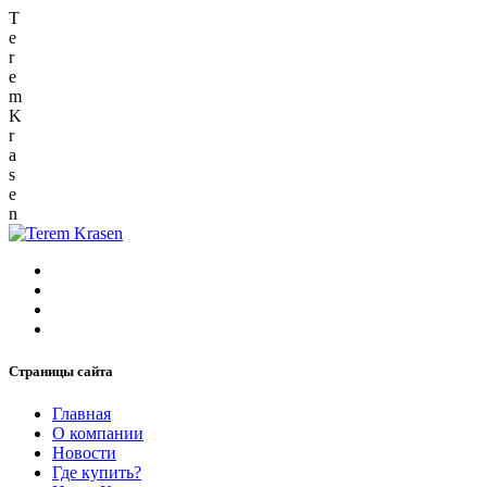
T
e
r
e
m
K
r
a
s
e
n
Страницы сайта
Главная
О компании
Новости
Где купить?