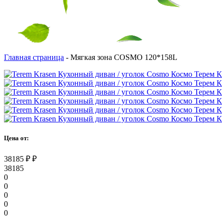
Главная страница
-
Мягкая зона COSMO 120*158L
Цена от:
38185
₽
₽
38185
0
0
0
0
0