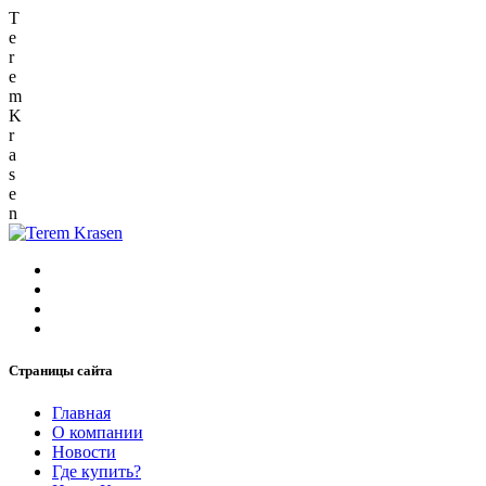
T
e
r
e
m
K
r
a
s
e
n
Страницы сайта
Главная
О компании
Новости
Где купить?