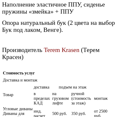
Наполнение эластичное ППУ, сиденье
пружины «змейка» + ППУ
Опора натуральный бук (2 цвета на выбор
Бук под лаком, Венге).
Производитель
Terem Krasen
(Терем
Красен)
Стоимость услуг
Доставка и монтаж
доставка
подъем на этаж
в
на
ручной
Товар
пределах
грузовом
(стоимость
монтаж
КАД
лифте
за этаж)
Угловые диваны
инд.
от 2500
Диваны для
500 руб.
350 руб.
расчет
руб.