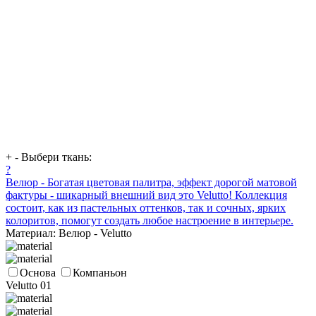
+
-
Выбери ткань:
?
Велюр - Богатая цветовая палитра, эффект дорогой матовой
фактуры - шикарный внешний вид это Velutto! Коллекция
состоит, как из пастельных оттенков, так и сочных, ярких
колоритов, помогут создать любое настроение в интерьере.
Материал: Велюр - Velutto
Основа
Компаньон
Velutto 01