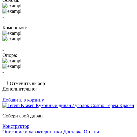
Основа:
-
-
Компаньон:
-
-
Опора:
-
-
Отменить выбор
Дополнительно:
-
Добавить в корзину
Собери свой диван
Конструктор
Описание и характеристики
Доставка
Оплата