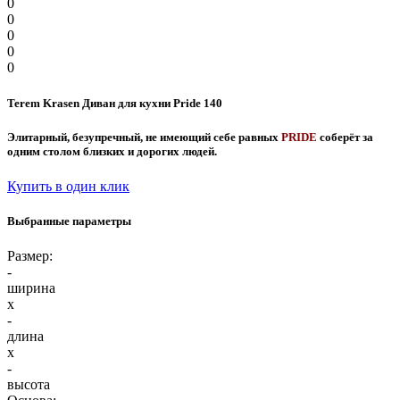
0
0
0
0
0
Terem Krasen Диван для кухни Pride 140
Элитарный, безупречный, не имеющий себе равных
PRIDE
соберёт за
одним столом близких и дорогих людей.
Купить в один клик
Выбранные параметры
Размер:
-
ширина
x
-
длина
x
-
высота