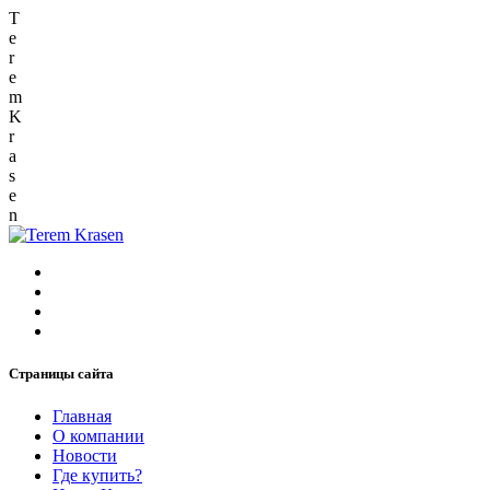
T
e
r
e
m
K
r
a
s
e
n
Страницы сайта
Главная
О компании
Новости
Где купить?