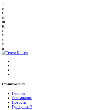
T
e
r
e
m
K
r
a
s
e
n
Страницы сайта
Главная
О компании
Новости
Где купить?