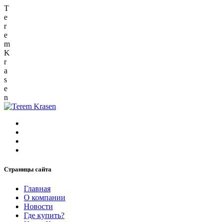
T
e
r
e
m
K
r
a
s
e
n
Страницы сайта
Главная
О компании
Новости
Где купить?