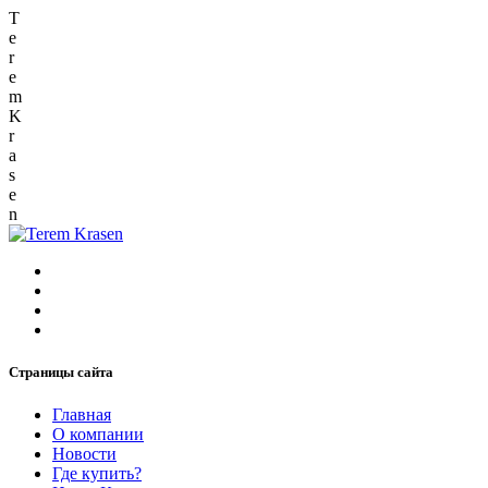
T
e
r
e
m
K
r
a
s
e
n
Страницы сайта
Главная
О компании
Новости
Где купить?