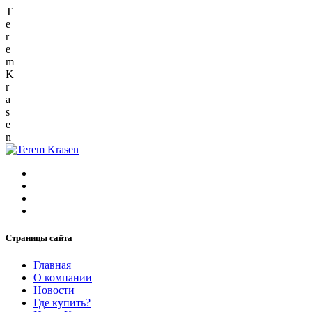
T
e
r
e
m
K
r
a
s
e
n
Страницы сайта
Главная
О компании
Новости
Где купить?