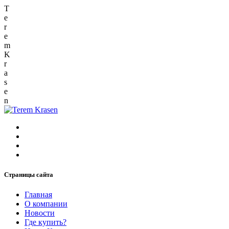
T
e
r
e
m
K
r
a
s
e
n
Страницы сайта
Главная
О компании
Новости
Где купить?