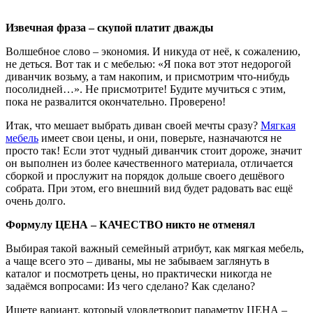
Извечная фраза – скупой платит дважды
Волшебное слово – экономия. И никуда от неё, к сожалению,
не деться. Вот так и с мебелью: «Я пока вот этот недорогой
диванчик возьму, а там накопим, и присмотрим что-нибудь
посолидней…». Не присмотрите! Будите мучиться с этим,
пока не развалится окончательно. Проверено!
Итак, что мешает выбрать диван своей мечты сразу?
Мягкая
мебель
имеет свои цены, и они, поверьте, назначаются не
просто так! Если этот чудный диванчик стоит дороже, значит
он выполнен из более качественного материала, отличается
сборкой и прослужит на порядок дольше своего дешёвого
собрата. При этом, его внешний вид будет радовать вас ещё
очень долго.
Формулу ЦЕНА – КАЧЕСТВО никто не отменял
Выбирая такой важный семейный атрибут, как мягкая мебель,
а чаще всего это – диваны, мы не забываем заглянуть в
каталог и посмотреть цены, но практически никогда не
задаёмся вопросами: Из чего сделано? Как сделано?
Ищете вариант, который удовлетворит параметру ЦЕНА –