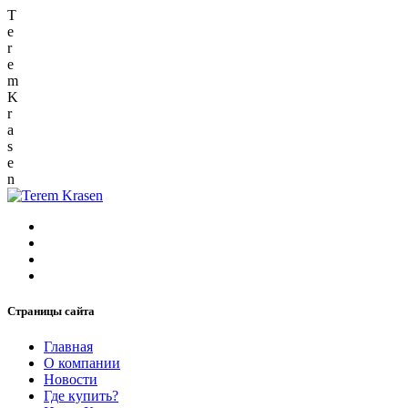
T
e
r
e
m
K
r
a
s
e
n
Страницы сайта
Главная
О компании
Новости
Где купить?