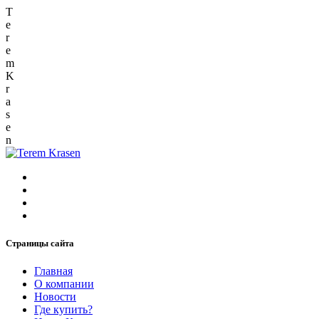
T
e
r
e
m
K
r
a
s
e
n
Страницы сайта
Главная
О компании
Новости
Где купить?